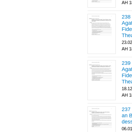
1
Agat
Fide
Thea
Bes
23.0
1
Agat
Fide
Thea
18.1
1
an B
dess
06.0