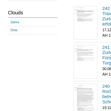
Clouds
Trav
Zurl
Jahre
erfo
gene
17.1
Orte
1
Zurl
Für
Turg
30.0
1
Roch
betr
Sch
19.1