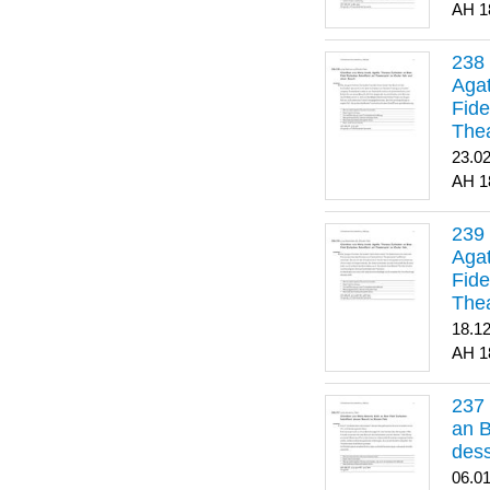
1
Agat
Fide
Thea
Bes
23.0
1
Agat
Fide
Thea
18.1
1
an B
dess
06.0