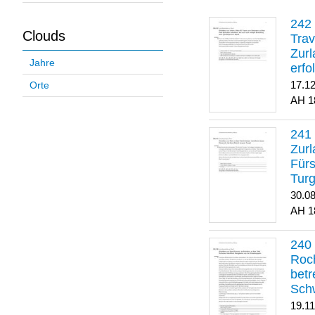
Clouds
Trav
Zurl
Jahre
erfo
gene
17.1
Orte
1
Zurl
Für
Turg
30.0
1
Roch
betr
Sch
19.1