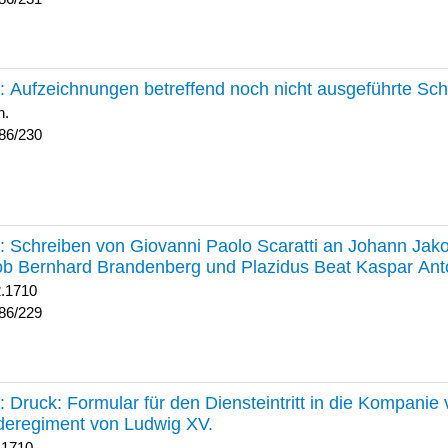
230 :
Aufzeichnungen betreffend noch nicht ausgeführte Sc
h.
86/230
229 :
Schreiben von Giovanni Paolo Scaratti an Johann Jak
b Bernhard Brandenberg und Plazidus Beat Kaspar Ant
2.1710
86/229
228 :
Druck: Formular für den Diensteintritt in die Kompani
deregiment von Ludwig XV.