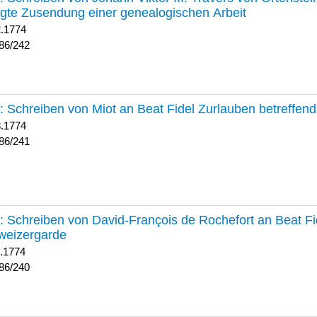
lgte Zusendung einer genealogischen Arbeit
2.1774
86/242
241 :
Schreiben von Miot an Beat Fidel Zurlauben betreffe
8.1774
86/241
240 :
Schreiben von David-François de Rochefort an Beat Fi
weizergarde
1.1774
86/240