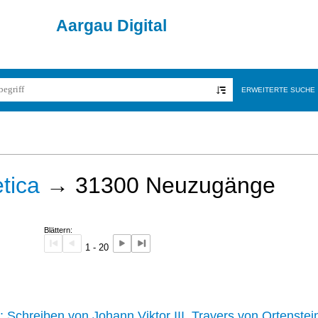
Aargau Digital
ERWEITERTE SUCHE
tica
→
31300
Neuzugänge
Blättern:
1 - 20
242 :
Schreiben von Johann Viktor III. Travers von Ortenstei