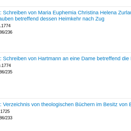
236 :
Schreiben von Maria Euphemia Christina Helena Zurlaub
auben betreffend dessen Heimkehr nach Zug
1.1774
86/236
235 :
Schreiben von Hartmann an eine Dame betreffend die 
9.1774
86/235
233 :
Verzeichnis von theologischen Büchern im Besitz von
 1725
86/233