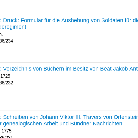
234 :
Druck: Formular für die Aushebung von Soldaten für d
deregiment
h.
86/234
232 :
Verzeichnis von Büchern im Besitz von Beat Jakob An
 1725
86/232
231 :
Schreiben von Johann Viktor III. Travers von Ortenste
r genealogischen Arbeit und Bündner Nachrichten
2.1775
86/231