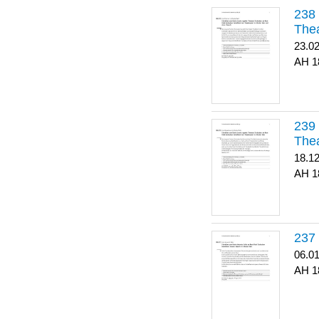
Thea
23.0
1
Thea
18.1
1
06.0
1