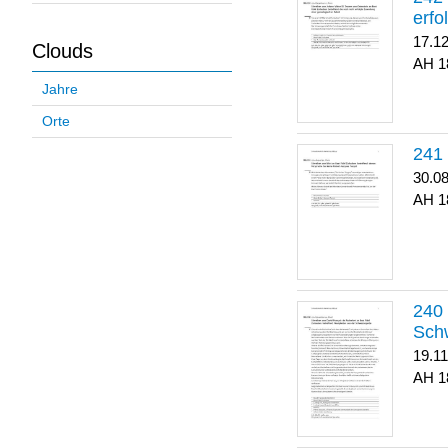
erfo
17.1
Clouds
1
Jahre
Orte
30.0
1
Sch
19.1
1