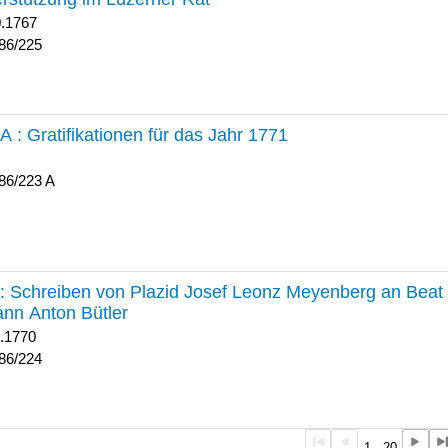
0.1767
86/225
 A :
Gratifikationen für das Jahr 1771
86/223 A
224 :
Schreiben von Plazid Josef Leonz Meyenberg an Beat 
nn Anton Bütler
1.1770
86/224
1 - 20