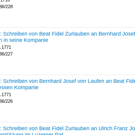
 1710
86/228
227 :
Schreiben von Beat Fidel Zurlauben an Bernhard Jose
n in seine Kompanie
4.1771
86/227
226 :
Schreiben von Bernhard Josef von Laufen an Beat Fid
dessen Kompanie
4.1771
86/226
225 :
Schreiben von Beat Fidel Zurlauben an Ulrich Franz J
rstützung im Luzerner Rat