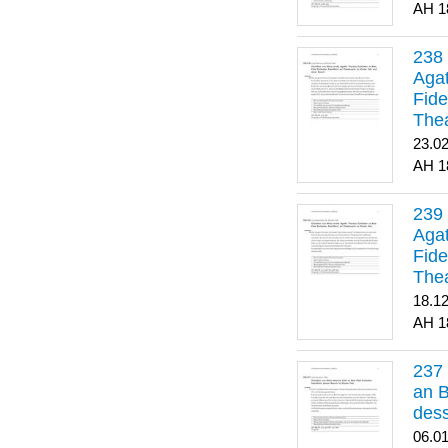
1
Agat
Fide
Thea
Bes
23.0
1
Agat
Fide
Thea
18.1
1
an B
dess
06.0