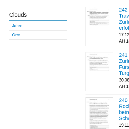
Clouds
Trav
Zurl
Jahre
erfo
gene
17.1
Orte
1
Zurl
Für
Turg
30.0
1
Roch
betr
Sch
19.1