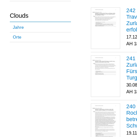
Clouds
Trav
Zurl
Jahre
erfo
gene
17.1
Orte
1
Zurl
Für
Turg
30.0
1
Roch
betr
Sch
19.1