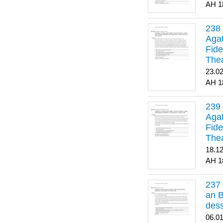
1
Agat
Fide
Thea
Bes
23.0
1
Agat
Fide
Thea
18.1
1
an B
dess
06.0