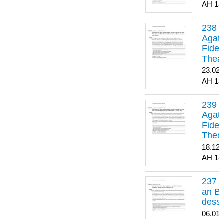
1
Agat
Fide
Thea
Bes
23.0
1
Agat
Fide
Thea
18.1
1
an B
dess
06.0