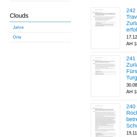
Clouds
Trav
Zurl
Jahre
erfo
gene
17.1
Orte
1
Zurl
Für
Turg
30.0
1
Roch
betr
Sch
19.1