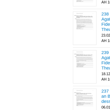
1
Agat
Fide
Thea
Bes
23.0
1
Agat
Fide
Thea
18.1
1
an B
dess
06.0