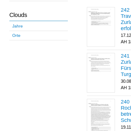
Clouds
Trav
Zurl
Jahre
erfo
gene
17.1
Orte
1
Zurl
Für
Turg
30.0
1
Roch
betr
Sch
19.1