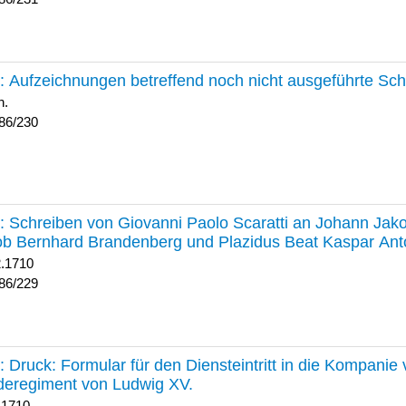
230 :
Aufzeichnungen betreffend noch nicht ausgeführte Sc
h.
86/230
229 :
Schreiben von Giovanni Paolo Scaratti an Johann Jak
b Bernhard Brandenberg und Plazidus Beat Kaspar Ant
2.1710
86/229
228 :
Druck: Formular für den Diensteintritt in die Kompani
deregiment von Ludwig XV.