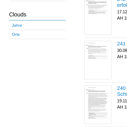
erfo
17.1
Clouds
1
Jahre
Orte
30.0
1
Sch
19.1
1