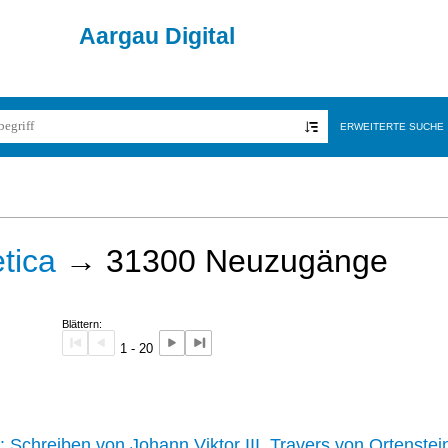
Aargau Digital
ERWEITERTE SUCHE
tica
→
31300
Neuzugänge
Blättern:
1 - 20
242 :
Schreiben von Johann Viktor III. Travers von Ortenstei