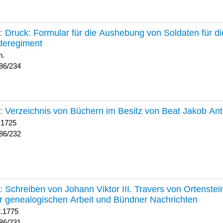
234 :
Druck: Formular für die Aushebung von Soldaten für d
deregiment
h.
86/234
232 :
Verzeichnis von Büchern im Besitz von Beat Jakob An
 1725
86/232
231 :
Schreiben von Johann Viktor III. Travers von Ortenste
r genealogischen Arbeit und Bündner Nachrichten
2.1775
86/231