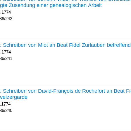
lgte Zusendung einer genealogischen Arbeit
2.1774
86/242
241 :
Schreiben von Miot an Beat Fidel Zurlauben betreffe
8.1774
86/241
240 :
Schreiben von David-François de Rochefort an Beat Fi
weizergarde
1.1774
86/240