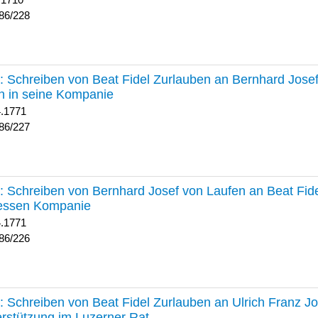
 1710
86/228
227 :
Schreiben von Beat Fidel Zurlauben an Bernhard Jose
n in seine Kompanie
4.1771
86/227
226 :
Schreiben von Bernhard Josef von Laufen an Beat Fid
dessen Kompanie
4.1771
86/226
225 :
Schreiben von Beat Fidel Zurlauben an Ulrich Franz J
rstützung im Luzerner Rat