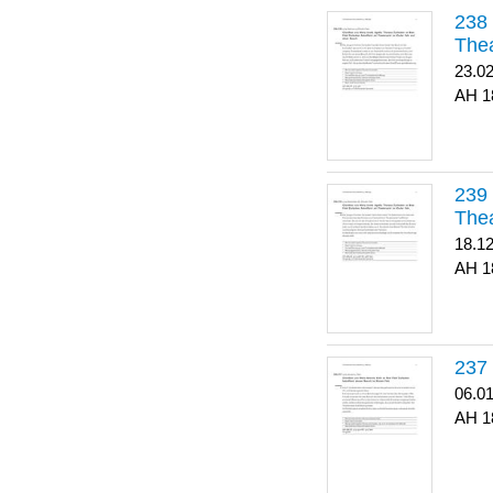
Thea
23.0
1
Thea
18.1
1
06.0
1