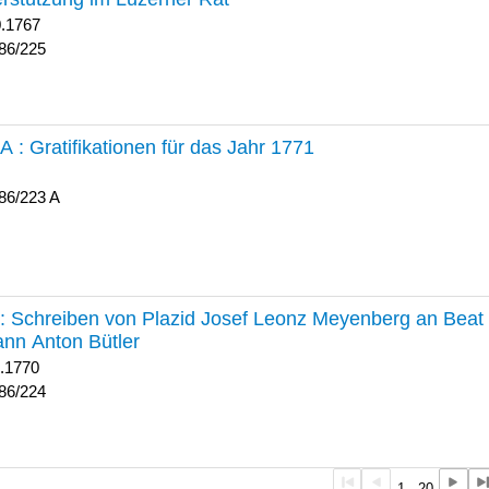
0.1767
86/225
 A :
Gratifikationen für das Jahr 1771
86/223 A
224 :
Schreiben von Plazid Josef Leonz Meyenberg an Beat 
nn Anton Bütler
1.1770
86/224
1 - 20