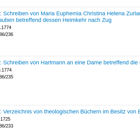
236 :
Schreiben von Maria Euphemia Christina Helena Zurlaub
auben betreffend dessen Heimkehr nach Zug
1.1774
86/236
235 :
Schreiben von Hartmann an eine Dame betreffend die 
9.1774
86/235
233 :
Verzeichnis von theologischen Büchern im Besitz von
 1725
86/233