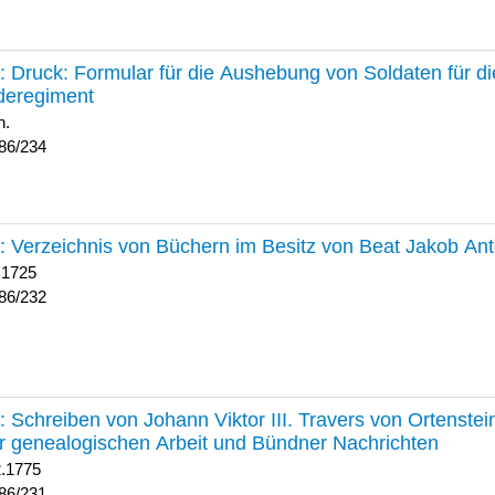
234 :
Druck: Formular für die Aushebung von Soldaten für d
deregiment
h.
86/234
232 :
Verzeichnis von Büchern im Besitz von Beat Jakob An
 1725
86/232
231 :
Schreiben von Johann Viktor III. Travers von Ortenste
r genealogischen Arbeit und Bündner Nachrichten
2.1775
86/231