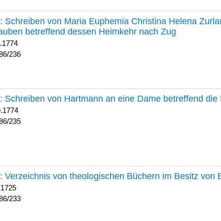
236 :
Schreiben von Maria Euphemia Christina Helena Zurlaub
auben betreffend dessen Heimkehr nach Zug
1.1774
86/236
235 :
Schreiben von Hartmann an eine Dame betreffend die 
9.1774
86/235
233 :
Verzeichnis von theologischen Büchern im Besitz von
 1725
86/233