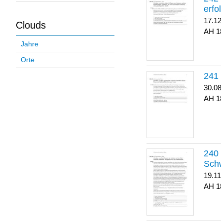
erfo
17.1
Clouds
1
Jahre
Orte
30.0
1
Sch
19.1
1