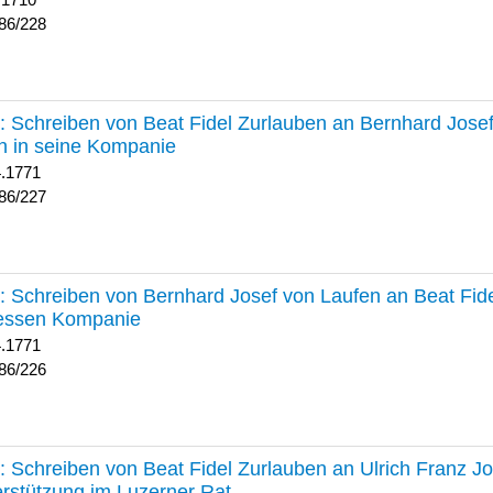
 1710
86/228
227 :
Schreiben von Beat Fidel Zurlauben an Bernhard Jose
n in seine Kompanie
4.1771
86/227
226 :
Schreiben von Bernhard Josef von Laufen an Beat Fid
dessen Kompanie
4.1771
86/226
225 :
Schreiben von Beat Fidel Zurlauben an Ulrich Franz J
rstützung im Luzerner Rat