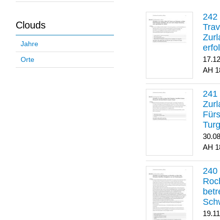
Clouds
Trav
Zurl
Jahre
erfo
gene
17.1
Orte
1
Zurl
Für
Turg
30.0
1
Roch
betr
Sch
19.1