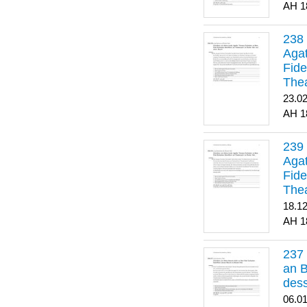
1
Agat
Fide
Thea
Bes
23.0
1
Agat
Fide
Thea
18.1
1
an B
dess
06.0