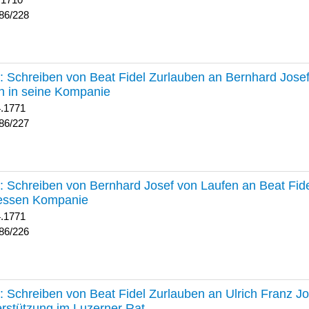
 1710
86/228
227 :
Schreiben von Beat Fidel Zurlauben an Bernhard Jose
n in seine Kompanie
4.1771
86/227
226 :
Schreiben von Bernhard Josef von Laufen an Beat Fid
dessen Kompanie
4.1771
86/226
225 :
Schreiben von Beat Fidel Zurlauben an Ulrich Franz J
rstützung im Luzerner Rat