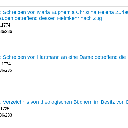
236 :
Schreiben von Maria Euphemia Christina Helena Zurlaub
auben betreffend dessen Heimkehr nach Zug
1.1774
86/236
235 :
Schreiben von Hartmann an eine Dame betreffend die 
9.1774
86/235
233 :
Verzeichnis von theologischen Büchern im Besitz von
 1725
86/233