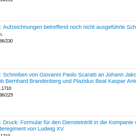
230 :
Aufzeichnungen betreffend noch nicht ausgeführte Sc
h.
86/230
229 :
Schreiben von Giovanni Paolo Scaratti an Johann Jak
b Bernhard Brandenberg und Plazidus Beat Kaspar Ant
2.1710
86/229
228 :
Druck: Formular für den Diensteintritt in die Kompani
deregiment von Ludwig XV.