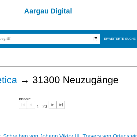
Aargau Digital
ERWEITERTE SUCHE
tica
→
31300
Neuzugänge
Blättern:
1 - 20
242 :
Schreiben von Johann Viktor III. Travers von Ortenstei