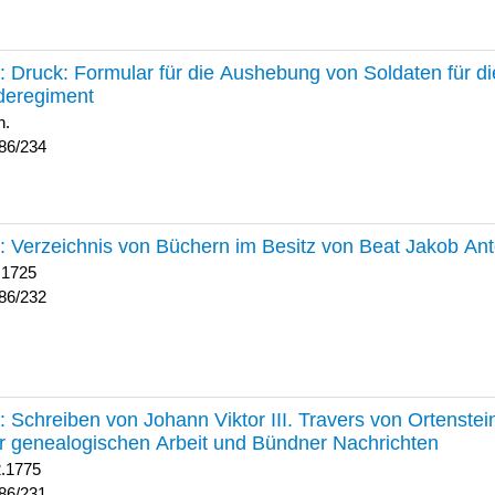
234 :
Druck: Formular für die Aushebung von Soldaten für d
deregiment
h.
86/234
232 :
Verzeichnis von Büchern im Besitz von Beat Jakob An
 1725
86/232
231 :
Schreiben von Johann Viktor III. Travers von Ortenste
r genealogischen Arbeit und Bündner Nachrichten
2.1775
86/231