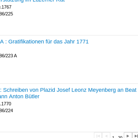
0.1767
86/225
 A :
Gratifikationen für das Jahr 1771
86/223 A
224 :
Schreiben von Plazid Josef Leonz Meyenberg an Beat 
nn Anton Bütler
1.1770
86/224
1 - 20