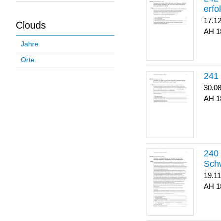
erfo
17.1
Clouds
1
Jahre
Orte
30.0
1
Sch
19.1
1