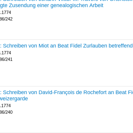
lgte Zusendung einer genealogischen Arbeit
2.1774
86/242
241 :
Schreiben von Miot an Beat Fidel Zurlauben betreffe
8.1774
86/241
240 :
Schreiben von David-François de Rochefort an Beat Fi
weizergarde
1.1774
86/240