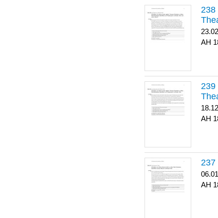
Thea
23.0
1
Thea
18.1
1
06.0
1