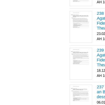
1
Agat
Fide
Thea
Bes
23.0
1
Agat
Fide
Thea
18.1
1
an B
dess
06.0