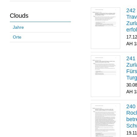
Clouds
Trav
Zurl
Jahre
erfo
gene
17.1
Orte
1
Zurl
Für
Turg
30.0
1
Roch
betr
Sch
19.1