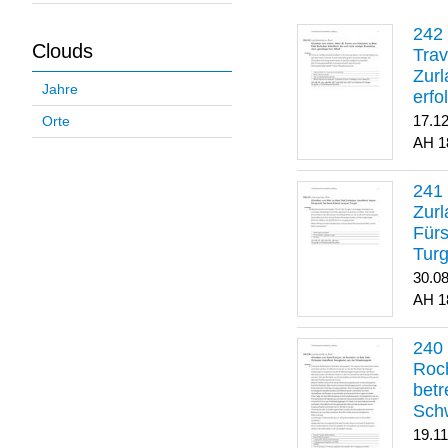
Clouds
Trav
Zurl
Jahre
erfo
gene
17.1
Orte
1
Zurl
Für
Turg
30.0
1
Roch
betr
Sch
19.1