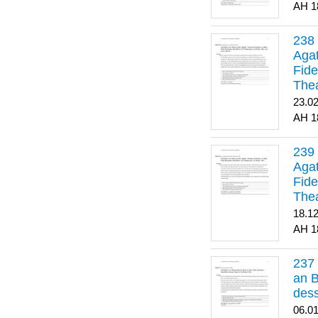
1
Agat
Fide
Thea
Bes
23.0
1
Agat
Fide
Thea
18.1
1
an B
dess
06.0