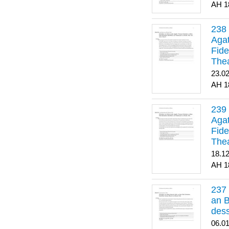
1
Agat
Fide
Thea
Bes
23.0
1
Agat
Fide
Thea
18.1
1
an B
dess
06.0