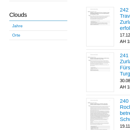
Clouds
Trav
Zurl
Jahre
erfo
gene
17.1
Orte
1
Zurl
Für
Turg
30.0
1
Roch
betr
Sch
19.1