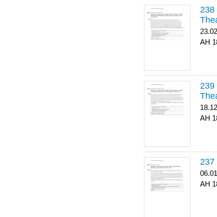
Thea
23.0
1
Thea
18.1
1
06.0
1