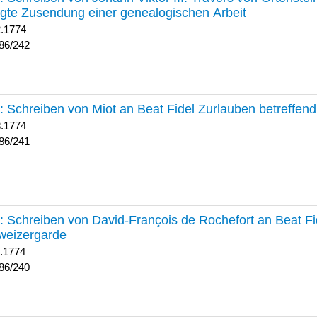
lgte Zusendung einer genealogischen Arbeit
2.1774
86/242
241 :
Schreiben von Miot an Beat Fidel Zurlauben betreffe
8.1774
86/241
240 :
Schreiben von David-François de Rochefort an Beat Fi
weizergarde
1.1774
86/240