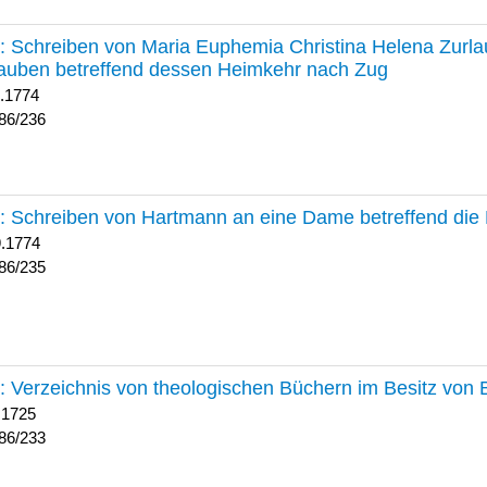
236 :
Schreiben von Maria Euphemia Christina Helena Zurlaub
auben betreffend dessen Heimkehr nach Zug
1.1774
86/236
235 :
Schreiben von Hartmann an eine Dame betreffend die 
9.1774
86/235
233 :
Verzeichnis von theologischen Büchern im Besitz von
 1725
86/233