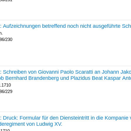
230 :
Aufzeichnungen betreffend noch nicht ausgeführte Sc
h.
86/230
229 :
Schreiben von Giovanni Paolo Scaratti an Johann Jak
b Bernhard Brandenberg und Plazidus Beat Kaspar Ant
2.1710
86/229
228 :
Druck: Formular für den Diensteintritt in die Kompani
deregiment von Ludwig XV.