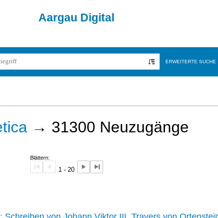
Aargau Digital
ERWEITERTE SUCHE
tica
→
31300
Neuzugänge
Blättern:
1 - 20
242 :
Schreiben von Johann Viktor III. Travers von Ortenstei