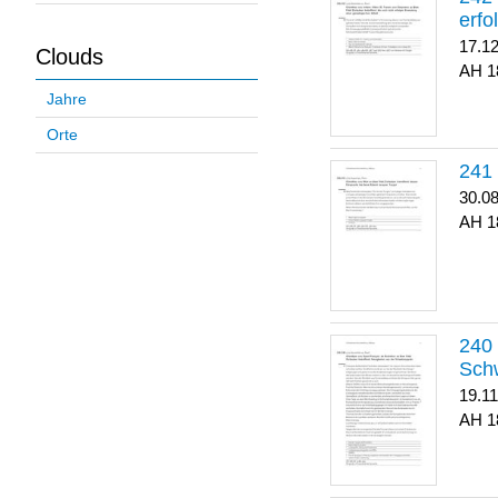
erfo
17.1
Clouds
1
Jahre
Orte
30.0
1
Sch
19.1
1