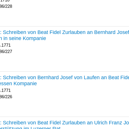
 1710
86/228
227 :
Schreiben von Beat Fidel Zurlauben an Bernhard Jose
n in seine Kompanie
4.1771
86/227
226 :
Schreiben von Bernhard Josef von Laufen an Beat Fid
dessen Kompanie
4.1771
86/226
225 :
Schreiben von Beat Fidel Zurlauben an Ulrich Franz J
rstützung im Luzerner Rat