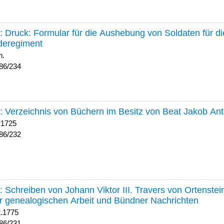
234 :
Druck: Formular für die Aushebung von Soldaten für d
deregiment
h.
86/234
232 :
Verzeichnis von Büchern im Besitz von Beat Jakob An
 1725
86/232
231 :
Schreiben von Johann Viktor III. Travers von Ortenste
r genealogischen Arbeit und Bündner Nachrichten
2.1775
86/231