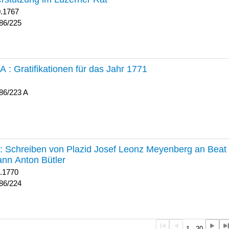
0.1767
86/225
 A :
Gratifikationen für das Jahr 1771
86/223 A
224 :
Schreiben von Plazid Josef Leonz Meyenberg an Beat 
nn Anton Bütler
1.1770
86/224
1 - 20