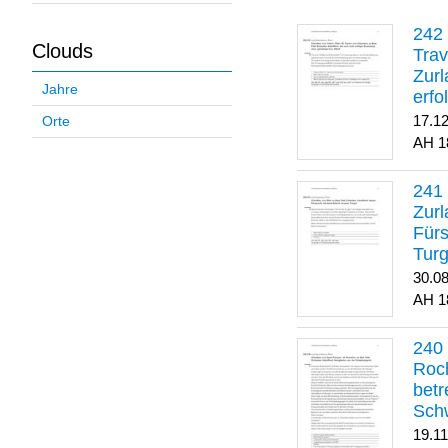
Clouds
Trav
Zurl
Jahre
erfo
gene
17.1
Orte
1
Zurl
Für
Turg
30.0
1
Roch
betr
Sch
19.1