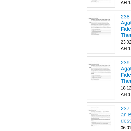
1
Agat
Fide
Thea
Bes
23.0
1
Agat
Fide
Thea
18.1
1
an B
dess
06.0