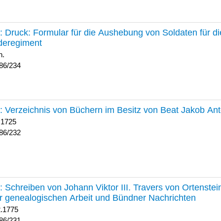
234 :
Druck: Formular für die Aushebung von Soldaten für d
deregiment
h.
86/234
232 :
Verzeichnis von Büchern im Besitz von Beat Jakob An
 1725
86/232
231 :
Schreiben von Johann Viktor III. Travers von Ortenste
r genealogischen Arbeit und Bündner Nachrichten
2.1775
86/231