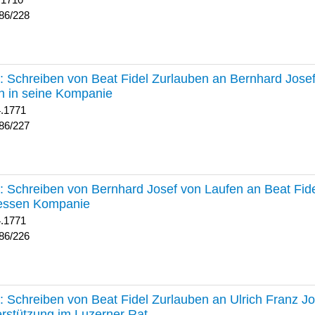
 1710
86/228
227 :
Schreiben von Beat Fidel Zurlauben an Bernhard Jose
n in seine Kompanie
4.1771
86/227
226 :
Schreiben von Bernhard Josef von Laufen an Beat Fid
dessen Kompanie
4.1771
86/226
225 :
Schreiben von Beat Fidel Zurlauben an Ulrich Franz J
rstützung im Luzerner Rat