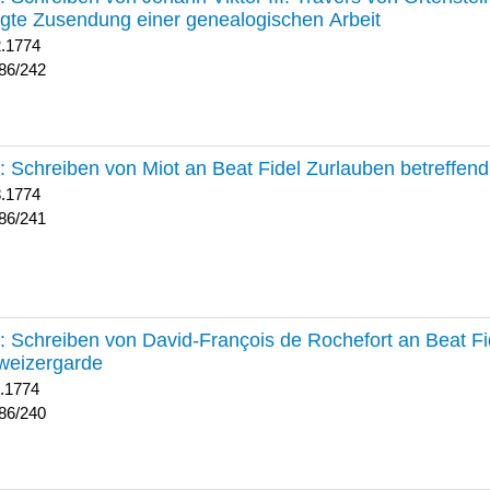
lgte Zusendung einer genealogischen Arbeit
2.1774
86/242
241 :
Schreiben von Miot an Beat Fidel Zurlauben betreffe
8.1774
86/241
240 :
Schreiben von David-François de Rochefort an Beat Fi
weizergarde
1.1774
86/240