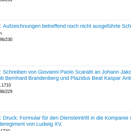
230 :
Aufzeichnungen betreffend noch nicht ausgeführte Sc
h.
86/230
229 :
Schreiben von Giovanni Paolo Scaratti an Johann Jak
b Bernhard Brandenberg und Plazidus Beat Kaspar Ant
2.1710
86/229
228 :
Druck: Formular für den Diensteintritt in die Kompani
deregiment von Ludwig XV.