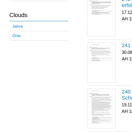
erfo
17.1
Clouds
1
Jahre
Orte
30.0
1
Sch
19.1
1