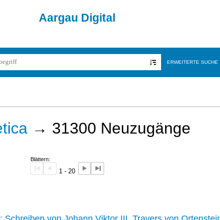
Aargau Digital
ERWEITERTE SUCHE
tica
→
31300
Neuzugänge
Blättern:
1 - 20
242 :
Schreiben von Johann Viktor III. Travers von Ortenstei