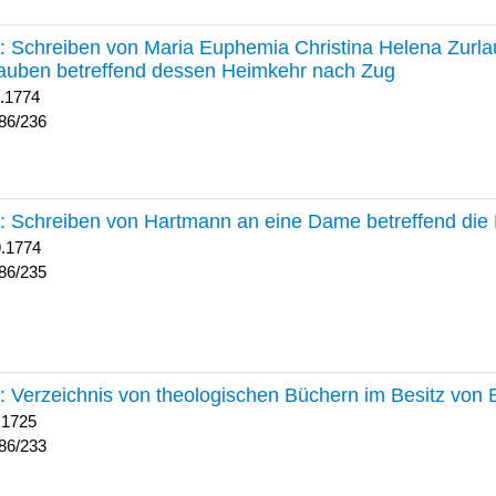
236 :
Schreiben von Maria Euphemia Christina Helena Zurlaub
auben betreffend dessen Heimkehr nach Zug
1.1774
86/236
235 :
Schreiben von Hartmann an eine Dame betreffend die 
9.1774
86/235
233 :
Verzeichnis von theologischen Büchern im Besitz von
 1725
86/233