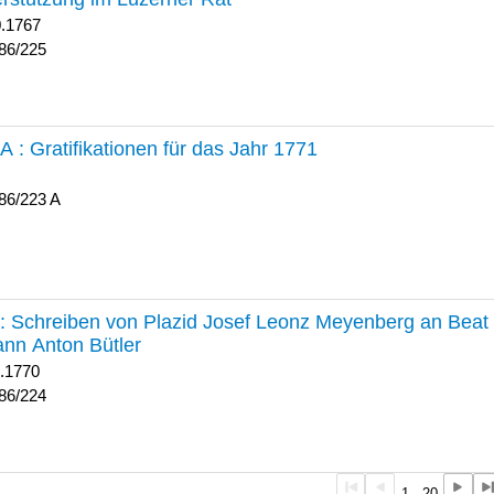
0.1767
86/225
 A :
Gratifikationen für das Jahr 1771
86/223 A
224 :
Schreiben von Plazid Josef Leonz Meyenberg an Beat 
nn Anton Bütler
1.1770
86/224
1 - 20