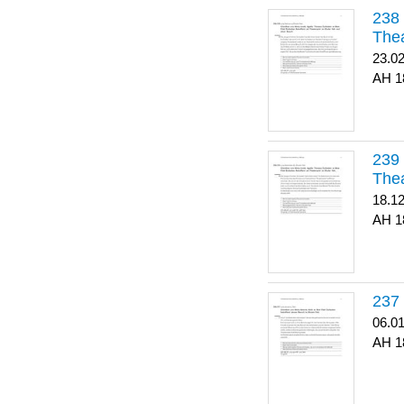
Thea
23.0
1
Thea
18.1
1
06.0
1