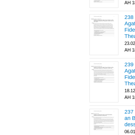
1
Agat
Fide
Thea
Bes
23.0
1
Agat
Fide
Thea
18.1
1
an B
dess
06.0