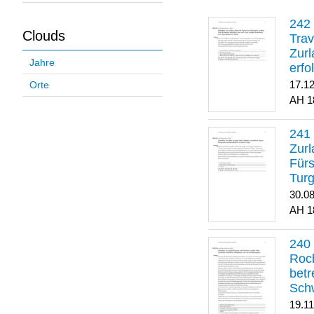
Clouds
Trav
Zurl
Jahre
erfo
gene
17.1
Orte
1
Zurl
Für
Turg
30.0
1
Roch
betr
Sch
19.1