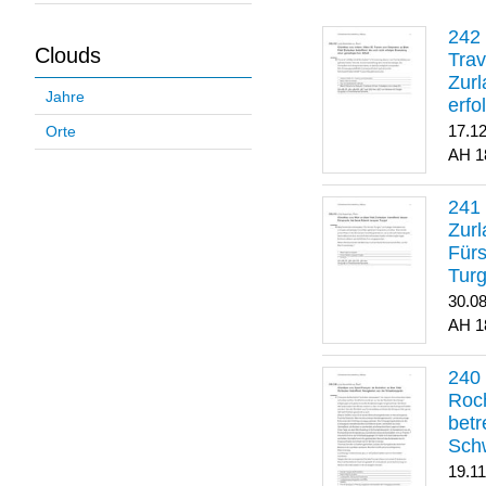
Clouds
Trav
Zurl
Jahre
erfo
gene
17.1
Orte
1
Zurl
Für
Turg
30.0
1
Roch
betr
Sch
19.1