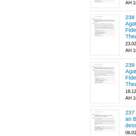
1
Agat
Fide
Thea
Bes
23.0
1
Agat
Fide
Thea
18.1
1
an B
dess
06.0