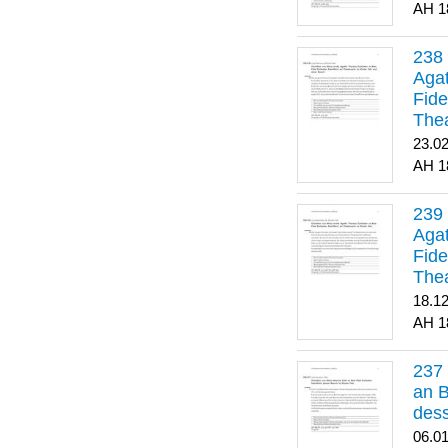
1
Agat
Fide
Thea
Bes
23.0
1
Agat
Fide
Thea
18.1
1
an B
dess
06.0