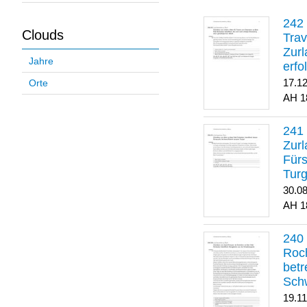
Clouds
Trav
Zurl
Jahre
erfo
gene
17.1
Orte
1
Zurl
Für
Turg
30.0
1
Roch
betr
Sch
19.1