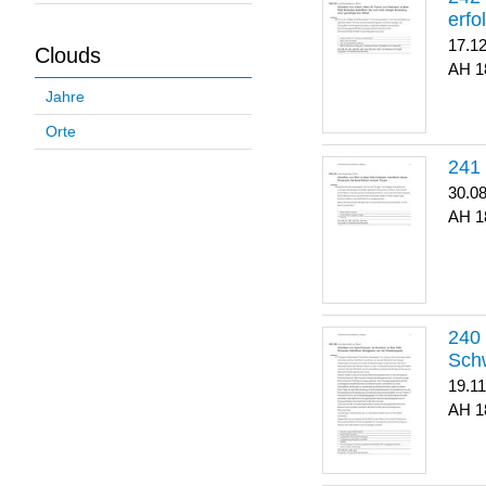
erfo
17.1
Clouds
1
Jahre
Orte
30.0
1
Sch
19.1
1