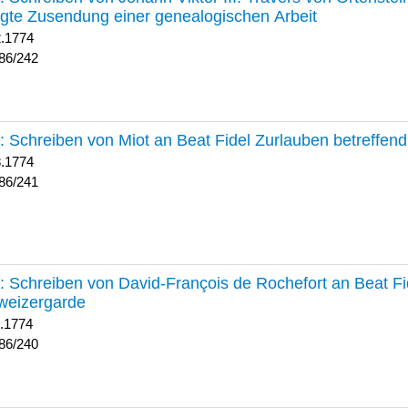
lgte Zusendung einer genealogischen Arbeit
2.1774
86/242
241 :
Schreiben von Miot an Beat Fidel Zurlauben betreffe
8.1774
86/241
240 :
Schreiben von David-François de Rochefort an Beat Fi
weizergarde
1.1774
86/240