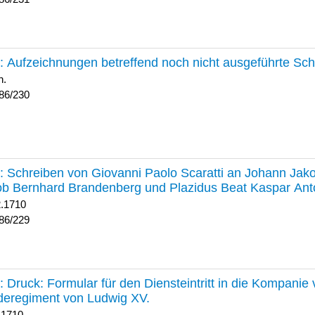
230 :
Aufzeichnungen betreffend noch nicht ausgeführte Sc
h.
86/230
229 :
Schreiben von Giovanni Paolo Scaratti an Johann Jak
b Bernhard Brandenberg und Plazidus Beat Kaspar Ant
2.1710
86/229
228 :
Druck: Formular für den Diensteintritt in die Kompani
deregiment von Ludwig XV.