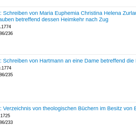
236 :
Schreiben von Maria Euphemia Christina Helena Zurlaub
auben betreffend dessen Heimkehr nach Zug
1.1774
86/236
235 :
Schreiben von Hartmann an eine Dame betreffend die 
9.1774
86/235
233 :
Verzeichnis von theologischen Büchern im Besitz von
 1725
86/233