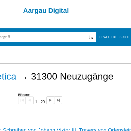
Aargau Digital
ERWEITERTE SUCHE
tica
→
31300
Neuzugänge
Blättern:
1 - 20
242 :
Schreiben von Johann Viktor III. Travers von Ortenstei