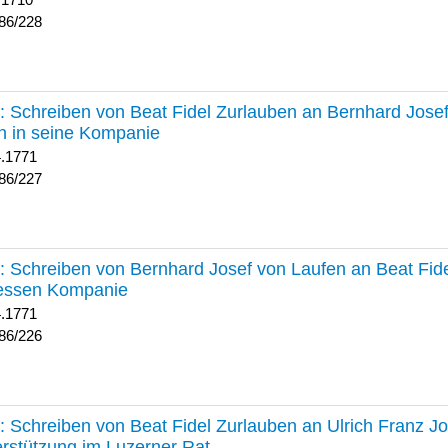
 1710
86/228
227 :
Schreiben von Beat Fidel Zurlauben an Bernhard Jose
n in seine Kompanie
4.1771
86/227
226 :
Schreiben von Bernhard Josef von Laufen an Beat Fid
dessen Kompanie
4.1771
86/226
225 :
Schreiben von Beat Fidel Zurlauben an Ulrich Franz J
rstützung im Luzerner Rat