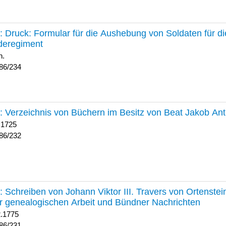
234 :
Druck: Formular für die Aushebung von Soldaten für d
deregiment
h.
86/234
232 :
Verzeichnis von Büchern im Besitz von Beat Jakob An
 1725
86/232
231 :
Schreiben von Johann Viktor III. Travers von Ortenste
r genealogischen Arbeit und Bündner Nachrichten
2.1775
86/231