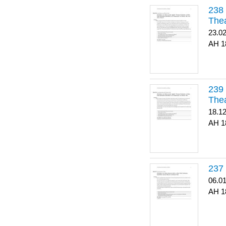
Thea
23.0
1
Thea
18.1
1
06.0
1