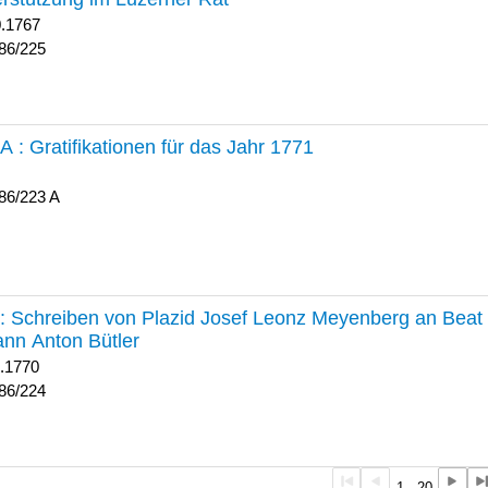
0.1767
86/225
 A :
Gratifikationen für das Jahr 1771
86/223 A
224 :
Schreiben von Plazid Josef Leonz Meyenberg an Beat 
nn Anton Bütler
1.1770
86/224
1 - 20