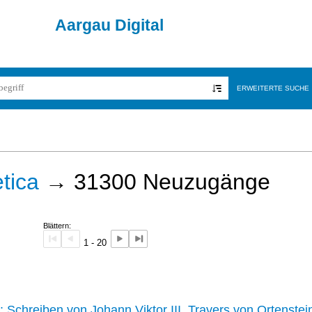
Aargau Digital
ERWEITERTE SUCHE
tica
→
31300
Neuzugänge
Blättern:
1 - 20
242 :
Schreiben von Johann Viktor III. Travers von Ortenstei