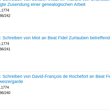
lgte Zusendung einer genealogischen Arbeit
2.1774
86/242
241 :
Schreiben von Miot an Beat Fidel Zurlauben betreffe
8.1774
86/241
240 :
Schreiben von David-François de Rochefort an Beat Fi
weizergarde
1.1774
86/240