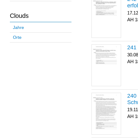
erfo
17.1
Clouds
1
Jahre
Orte
30.0
1
Sch
19.1
1