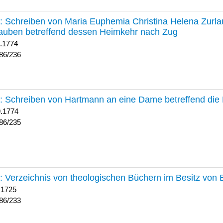
236 :
Schreiben von Maria Euphemia Christina Helena Zurlaub
auben betreffend dessen Heimkehr nach Zug
1.1774
86/236
235 :
Schreiben von Hartmann an eine Dame betreffend die 
9.1774
86/235
233 :
Verzeichnis von theologischen Büchern im Besitz von
 1725
86/233