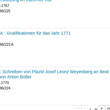
0.1767
86/225
 A :
Gratifikationen für das Jahr 1771
86/223 A
224 :
Schreiben von Plazid Josef Leonz Meyenberg an Beat 
nn Anton Bütler
1.1770
86/224
1 - 20