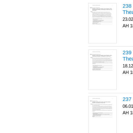
Thea
23.0
1
Thea
18.1
1
06.0
1