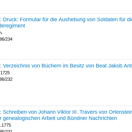
234 :
Druck: Formular für die Aushebung von Soldaten für d
deregiment
h.
86/234
232 :
Verzeichnis von Büchern im Besitz von Beat Jakob An
 1725
86/232
231 :
Schreiben von Johann Viktor III. Travers von Ortenste
r genealogischen Arbeit und Bündner Nachrichten
2.1775
86/231