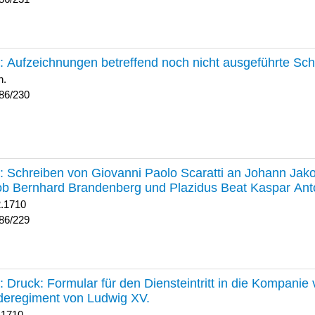
230 :
Aufzeichnungen betreffend noch nicht ausgeführte Sc
h.
86/230
229 :
Schreiben von Giovanni Paolo Scaratti an Johann Jak
b Bernhard Brandenberg und Plazidus Beat Kaspar Ant
2.1710
86/229
228 :
Druck: Formular für den Diensteintritt in die Kompani
deregiment von Ludwig XV.