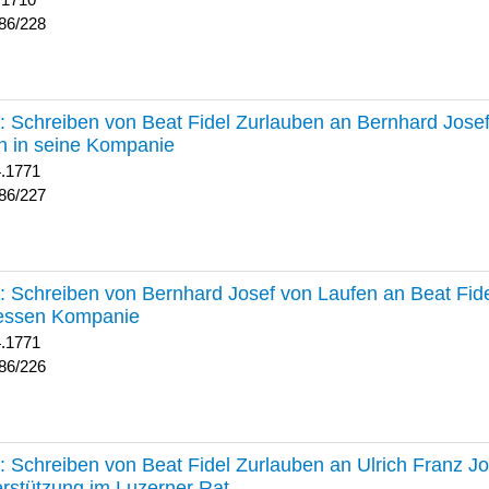
 1710
86/228
227 :
Schreiben von Beat Fidel Zurlauben an Bernhard Jose
n in seine Kompanie
4.1771
86/227
226 :
Schreiben von Bernhard Josef von Laufen an Beat Fid
dessen Kompanie
4.1771
86/226
225 :
Schreiben von Beat Fidel Zurlauben an Ulrich Franz J
rstützung im Luzerner Rat