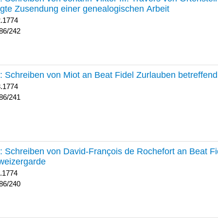
lgte Zusendung einer genealogischen Arbeit
2.1774
86/242
241 :
Schreiben von Miot an Beat Fidel Zurlauben betreffe
8.1774
86/241
240 :
Schreiben von David-François de Rochefort an Beat Fi
weizergarde
1.1774
86/240