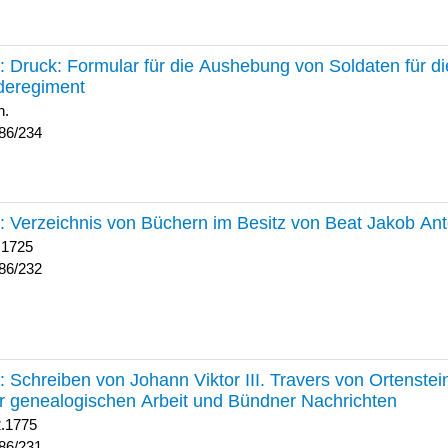
234 :
Druck: Formular für die Aushebung von Soldaten für d
deregiment
h.
86/234
232 :
Verzeichnis von Büchern im Besitz von Beat Jakob An
 1725
86/232
231 :
Schreiben von Johann Viktor III. Travers von Ortenste
r genealogischen Arbeit und Bündner Nachrichten
2.1775
86/231