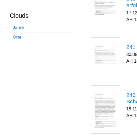
erfo
17.1
Clouds
1
Jahre
Orte
30.0
1
Sch
19.1
1