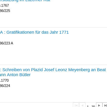
0.1767
86/225
 A :
Gratifikationen für das Jahr 1771
86/223 A
224 :
Schreiben von Plazid Josef Leonz Meyenberg an Beat 
nn Anton Bütler
1.1770
86/224
1 - 20