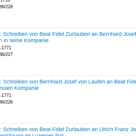
 1710
86/228
227 :
Schreiben von Beat Fidel Zurlauben an Bernhard Jose
n in seine Kompanie
4.1771
86/227
226 :
Schreiben von Bernhard Josef von Laufen an Beat Fid
dessen Kompanie
4.1771
86/226
225 :
Schreiben von Beat Fidel Zurlauben an Ulrich Franz J
rstützung im Luzerner Rat