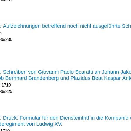
230 :
Aufzeichnungen betreffend noch nicht ausgeführte Sc
h.
86/230
229 :
Schreiben von Giovanni Paolo Scaratti an Johann Jak
b Bernhard Brandenberg und Plazidus Beat Kaspar Ant
2.1710
86/229
228 :
Druck: Formular für den Diensteintritt in die Kompani
deregiment von Ludwig XV.