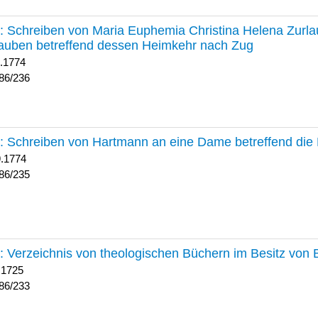
236 :
Schreiben von Maria Euphemia Christina Helena Zurlaub
auben betreffend dessen Heimkehr nach Zug
1.1774
86/236
235 :
Schreiben von Hartmann an eine Dame betreffend die 
9.1774
86/235
233 :
Verzeichnis von theologischen Büchern im Besitz von
 1725
86/233