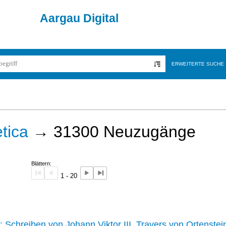
Aargau Digital
ERWEITERTE SUCHE
tica
→
31300
Neuzugänge
Blättern:
1 - 20
242 :
Schreiben von Johann Viktor III. Travers von Ortenstei