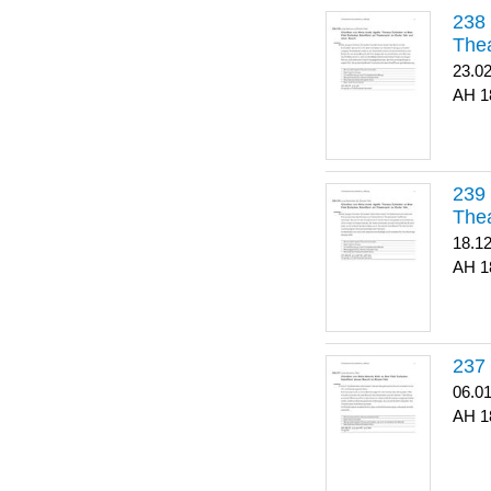
Thea
23.0
1
Thea
18.1
1
06.0
1