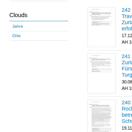
Clouds
Trav
Zurl
Jahre
erfo
gene
17.1
Orte
1
Zurl
Für
Turg
30.0
1
Roch
betr
Sch
19.1