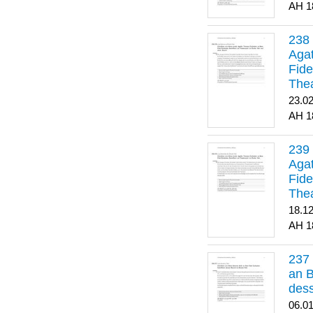
1
Agat
Fide
Thea
Bes
23.0
1
Agat
Fide
Thea
18.1
1
an B
dess
06.0