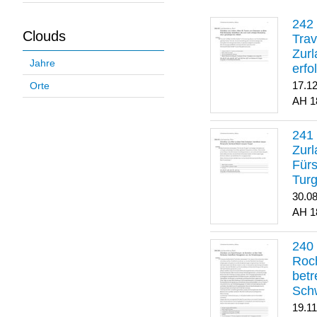
Clouds
Trav
Zurl
Jahre
erfo
gene
17.1
Orte
1
Zurl
Für
Turg
30.0
1
Roch
betr
Sch
19.1