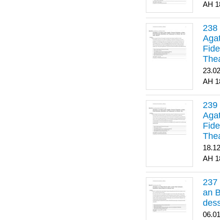
1
Agat
Fide
Thea
Bes
23.0
1
Agat
Fide
Thea
18.1
1
an B
dess
06.0