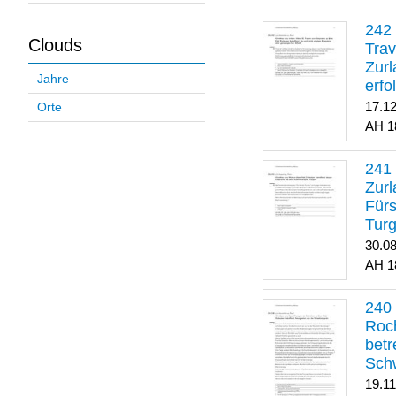
Clouds
Trav
Zurl
Jahre
erfo
gene
17.1
Orte
1
Zurl
Für
Turg
30.0
1
Roch
betr
Sch
19.1