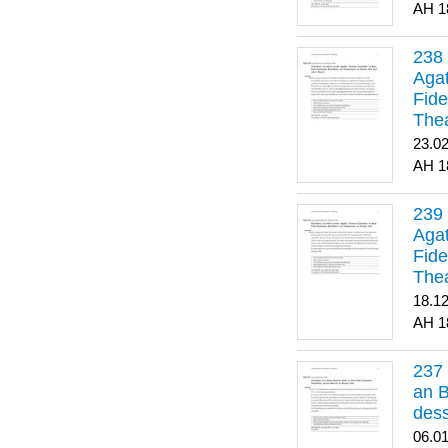
1
Agat
Fide
Thea
Bes
23.0
1
Agat
Fide
Thea
18.1
1
an B
dess
06.0