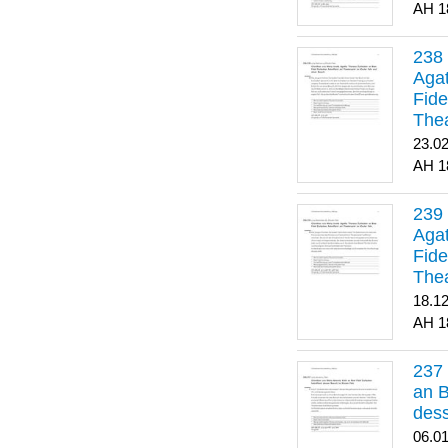
1
Agat
Fide
Thea
Bes
23.0
1
Agat
Fide
Thea
18.1
1
an B
dess
06.0