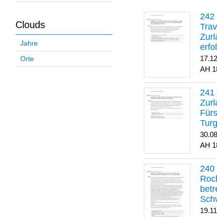
Clouds
Trav
Zurl
Jahre
erfo
gene
17.1
Orte
1
Zurl
Für
Turg
30.0
1
Roch
betr
Sch
19.1