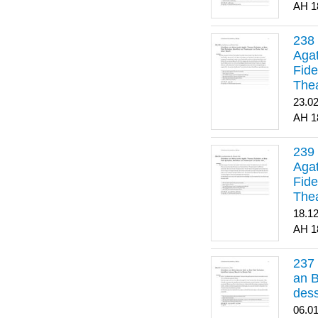
1
Agat
Fide
Thea
Bes
23.0
1
Agat
Fide
Thea
18.1
1
an B
dess
06.0