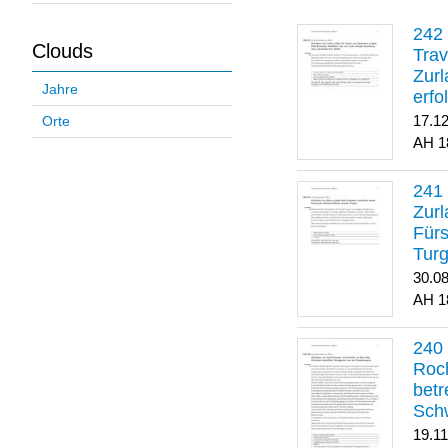
Clouds
Trav
Zurl
Jahre
erfo
gene
17.1
Orte
1
Zurl
Für
Turg
30.0
1
Roch
betr
Sch
19.1