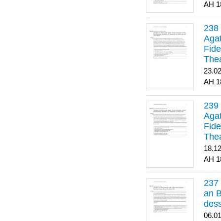
1
Agat
Fide
Thea
Bes
23.0
1
Agat
Fide
Thea
18.1
1
an B
dess
06.0