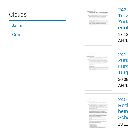
Clouds
Trav
Zurl
Jahre
erfo
gene
17.1
Orte
1
Zurl
Für
Turg
30.0
1
Roch
betr
Sch
19.1