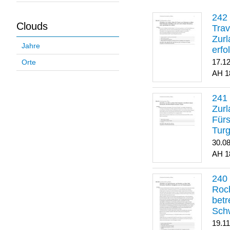
Clouds
Trav
Zurl
Jahre
erfo
gene
17.1
Orte
1
Zurl
Für
Turg
30.0
1
Roch
betr
Sch
19.1