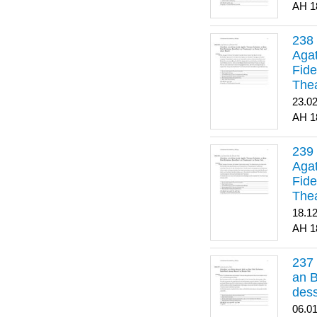
1
Agat
Fide
Thea
Bes
23.0
1
Agat
Fide
Thea
18.1
1
an B
dess
06.0