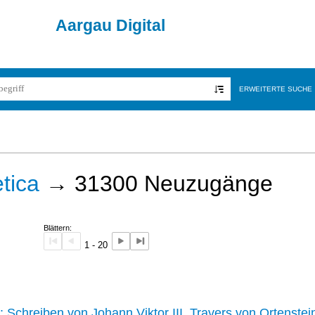
Aargau Digital
ERWEITERTE SUCHE
tica
→
31300
Neuzugänge
Blättern:
1 - 20
242 :
Schreiben von Johann Viktor III. Travers von Ortenstei