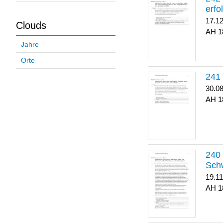
erfo
17.1
Clouds
1
Jahre
Orte
30.0
1
Sch
19.1
1