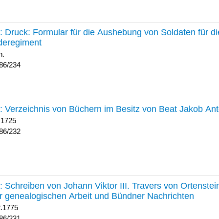
234 :
Druck: Formular für die Aushebung von Soldaten für d
deregiment
h.
86/234
232 :
Verzeichnis von Büchern im Besitz von Beat Jakob An
 1725
86/232
231 :
Schreiben von Johann Viktor III. Travers von Ortenste
r genealogischen Arbeit und Bündner Nachrichten
2.1775
86/231