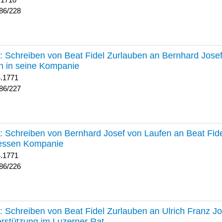
 1710
86/228
227 :
Schreiben von Beat Fidel Zurlauben an Bernhard Jose
n in seine Kompanie
4.1771
86/227
226 :
Schreiben von Bernhard Josef von Laufen an Beat Fid
dessen Kompanie
4.1771
86/226
225 :
Schreiben von Beat Fidel Zurlauben an Ulrich Franz J
rstützung im Luzerner Rat