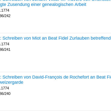
lgte Zusendung einer genealogischen Arbeit
2.1774
86/242
241 :
Schreiben von Miot an Beat Fidel Zurlauben betreffe
8.1774
86/241
240 :
Schreiben von David-François de Rochefort an Beat Fi
weizergarde
1.1774
86/240