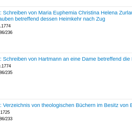
236 :
Schreiben von Maria Euphemia Christina Helena Zurlaub
auben betreffend dessen Heimkehr nach Zug
1.1774
86/236
235 :
Schreiben von Hartmann an eine Dame betreffend die 
9.1774
86/235
233 :
Verzeichnis von theologischen Büchern im Besitz von
 1725
86/233