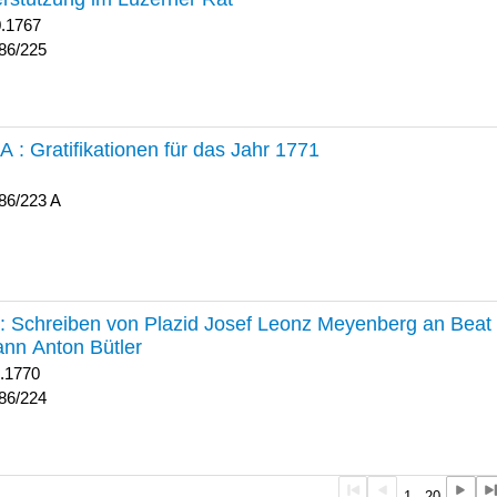
0.1767
86/225
 A :
Gratifikationen für das Jahr 1771
86/223 A
224 :
Schreiben von Plazid Josef Leonz Meyenberg an Beat 
nn Anton Bütler
1.1770
86/224
1 - 20