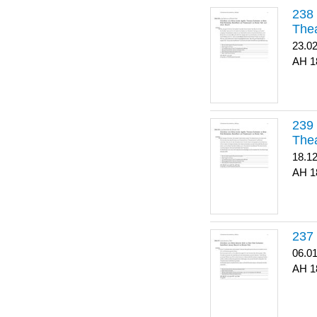
Thea
23.0
1
Thea
18.1
1
06.0
1