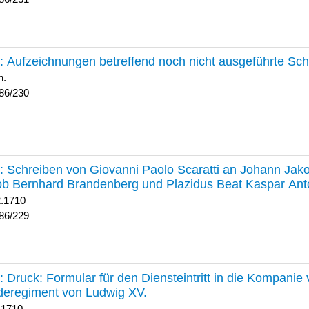
230 :
Aufzeichnungen betreffend noch nicht ausgeführte Sc
h.
86/230
229 :
Schreiben von Giovanni Paolo Scaratti an Johann Jak
b Bernhard Brandenberg und Plazidus Beat Kaspar Ant
2.1710
86/229
228 :
Druck: Formular für den Diensteintritt in die Kompani
deregiment von Ludwig XV.