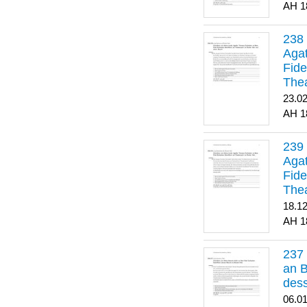
1
Agat
Fide
Thea
Bes
23.0
1
Agat
Fide
Thea
18.1
1
an B
dess
06.0