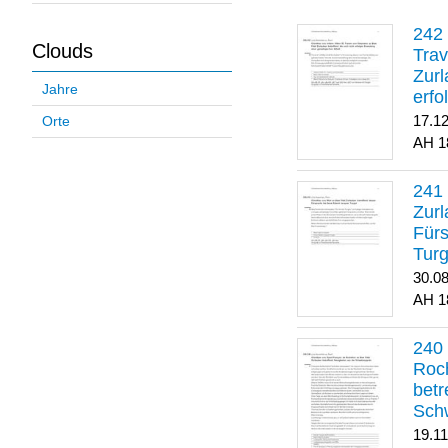
Clouds
Trav
Zurl
Jahre
erfo
gene
17.1
Orte
1
Zurl
Für
Turg
30.0
1
Roch
betr
Sch
19.1