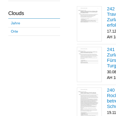
Clouds
Trav
Zurl
Jahre
erfo
gene
17.1
Orte
1
Zurl
Für
Turg
30.0
1
Roch
betr
Sch
19.1