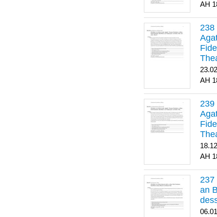
1
Agat
Fide
Thea
Bes
23.0
1
Agat
Fide
Thea
18.1
1
an B
dess
06.0