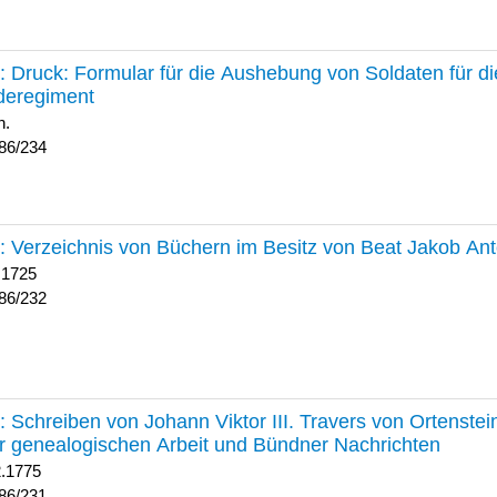
234 :
Druck: Formular für die Aushebung von Soldaten für d
deregiment
h.
86/234
232 :
Verzeichnis von Büchern im Besitz von Beat Jakob An
 1725
86/232
231 :
Schreiben von Johann Viktor III. Travers von Ortenste
r genealogischen Arbeit und Bündner Nachrichten
2.1775
86/231