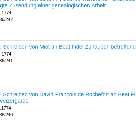
lgte Zusendung einer genealogischen Arbeit
2.1774
86/242
241 :
Schreiben von Miot an Beat Fidel Zurlauben betreffe
8.1774
86/241
240 :
Schreiben von David-François de Rochefort an Beat Fi
weizergarde
1.1774
86/240