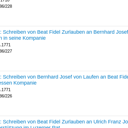
 1710
86/228
227 :
Schreiben von Beat Fidel Zurlauben an Bernhard Jose
n in seine Kompanie
4.1771
86/227
226 :
Schreiben von Bernhard Josef von Laufen an Beat Fid
dessen Kompanie
4.1771
86/226
225 :
Schreiben von Beat Fidel Zurlauben an Ulrich Franz J
rstützung im Luzerner Rat