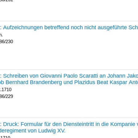
230 :
Aufzeichnungen betreffend noch nicht ausgeführte Sc
h.
86/230
229 :
Schreiben von Giovanni Paolo Scaratti an Johann Jak
b Bernhard Brandenberg und Plazidus Beat Kaspar Ant
2.1710
86/229
228 :
Druck: Formular für den Diensteintritt in die Kompani
deregiment von Ludwig XV.