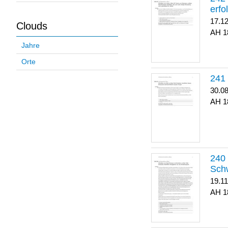
erfo
17.1
Clouds
1
Jahre
Orte
30.0
1
Sch
19.1
1