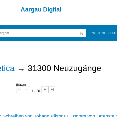
Aargau Digital
ERWEITERTE SUCHE
tica
→
31300
Neuzugänge
Blättern:
1 - 20
242 :
Schreiben von Johann Viktor III. Travers von Ortenstei