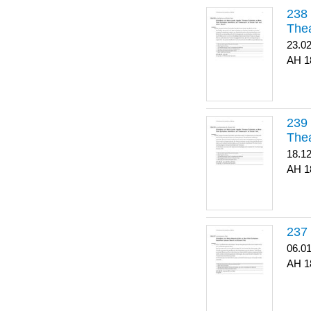
Thea
23.0
1
Thea
18.1
1
06.0
1