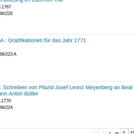
0.1767
86/225
 A :
Gratifikationen für das Jahr 1771
86/223 A
224 :
Schreiben von Plazid Josef Leonz Meyenberg an Beat 
nn Anton Bütler
1.1770
86/224
1 - 20