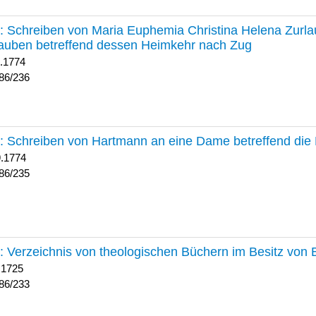
236 :
Schreiben von Maria Euphemia Christina Helena Zurlaub
auben betreffend dessen Heimkehr nach Zug
1.1774
86/236
235 :
Schreiben von Hartmann an eine Dame betreffend die 
9.1774
86/235
233 :
Verzeichnis von theologischen Büchern im Besitz von
 1725
86/233