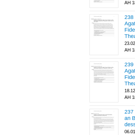
1
Agat
Fide
Thea
Bes
23.0
1
Agat
Fide
Thea
18.1
1
an B
dess
06.0