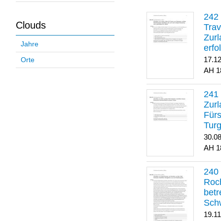
Clouds
Trav
Zurl
Jahre
erfo
gene
17.1
Orte
1
Zurl
Für
Turg
30.0
1
Roch
betr
Sch
19.1