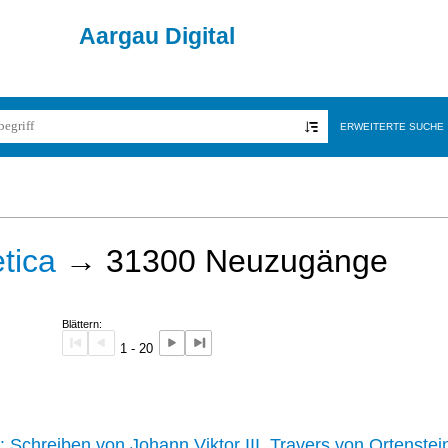
Aargau Digital
ERWEITERTE SUCHE
tica
→
31300
Neuzugänge
Blättern:
1 - 20
242 :
Schreiben von Johann Viktor III. Travers von Ortenstei