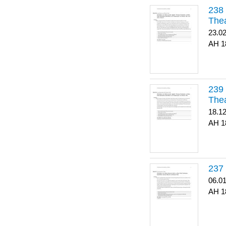
Thea
23.0
1
Thea
18.1
1
06.0
1