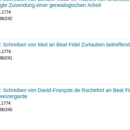
lgte Zusendung einer genealogischen Arbeit
2.1774
86/242
241 :
Schreiben von Miot an Beat Fidel Zurlauben betreffe
8.1774
86/241
240 :
Schreiben von David-François de Rochefort an Beat Fi
weizergarde
1.1774
86/240