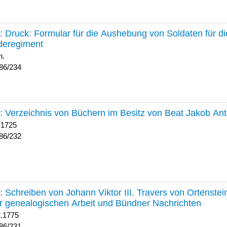
234 :
Druck: Formular für die Aushebung von Soldaten für d
deregiment
h.
86/234
232 :
Verzeichnis von Büchern im Besitz von Beat Jakob An
 1725
86/232
231 :
Schreiben von Johann Viktor III. Travers von Ortenste
r genealogischen Arbeit und Bündner Nachrichten
2.1775
86/231