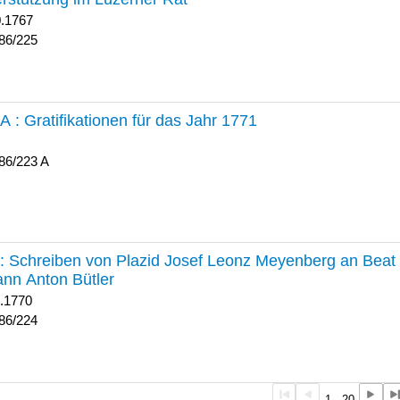
0.1767
86/225
 A :
Gratifikationen für das Jahr 1771
86/223 A
224 :
Schreiben von Plazid Josef Leonz Meyenberg an Beat 
nn Anton Bütler
1.1770
86/224
1 - 20