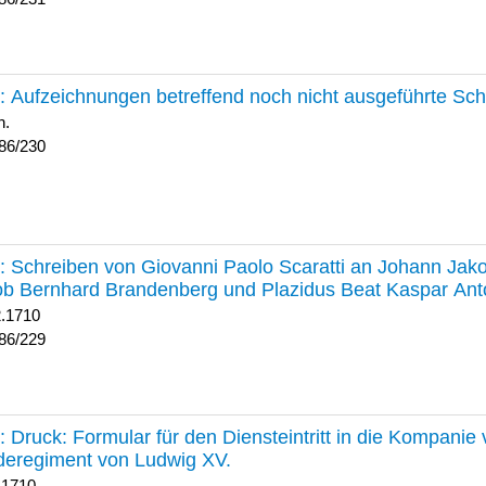
230 :
Aufzeichnungen betreffend noch nicht ausgeführte Sc
h.
86/230
229 :
Schreiben von Giovanni Paolo Scaratti an Johann Jak
b Bernhard Brandenberg und Plazidus Beat Kaspar Ant
2.1710
86/229
228 :
Druck: Formular für den Diensteintritt in die Kompani
deregiment von Ludwig XV.