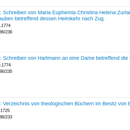
236 :
Schreiben von Maria Euphemia Christina Helena Zurlaub
auben betreffend dessen Heimkehr nach Zug
1.1774
86/236
235 :
Schreiben von Hartmann an eine Dame betreffend die 
9.1774
86/235
233 :
Verzeichnis von theologischen Büchern im Besitz von
 1725
86/233