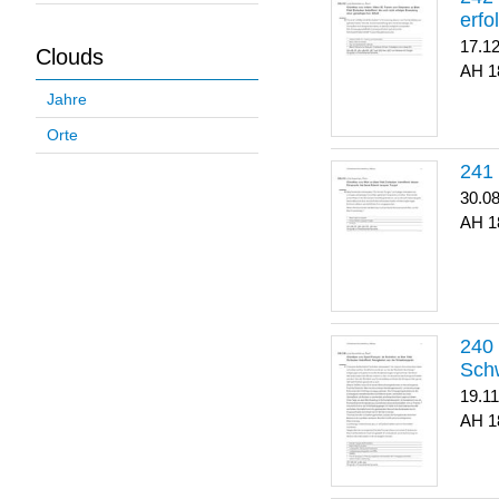
erfo
17.1
Clouds
1
Jahre
Orte
30.0
1
Sch
19.1
1