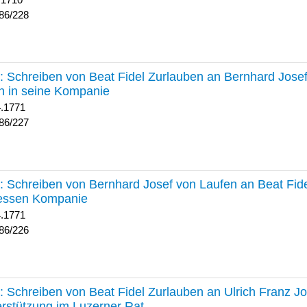
 1710
86/228
227 :
Schreiben von Beat Fidel Zurlauben an Bernhard Jose
n in seine Kompanie
4.1771
86/227
226 :
Schreiben von Bernhard Josef von Laufen an Beat Fid
dessen Kompanie
4.1771
86/226
225 :
Schreiben von Beat Fidel Zurlauben an Ulrich Franz J
rstützung im Luzerner Rat