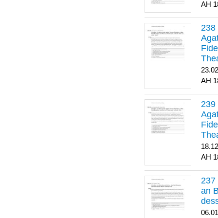
1
Agat
Fide
Thea
Bes
23.0
1
Agat
Fide
Thea
18.1
1
an B
dess
06.0