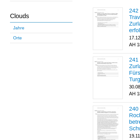
Clouds
Trav
Zurl
Jahre
erfo
gene
17.1
Orte
1
Zurl
Für
Turg
30.0
1
Roch
betr
Sch
19.1