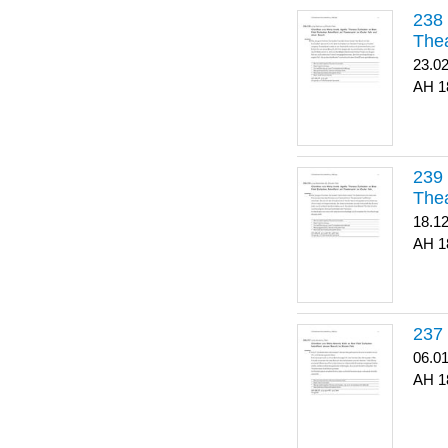
Thea
23.0
1
Thea
18.1
1
06.0
1