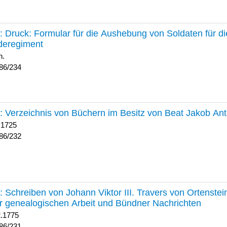
234 :
Druck: Formular für die Aushebung von Soldaten für d
deregiment
h.
86/234
232 :
Verzeichnis von Büchern im Besitz von Beat Jakob An
 1725
86/232
231 :
Schreiben von Johann Viktor III. Travers von Ortenste
r genealogischen Arbeit und Bündner Nachrichten
2.1775
86/231