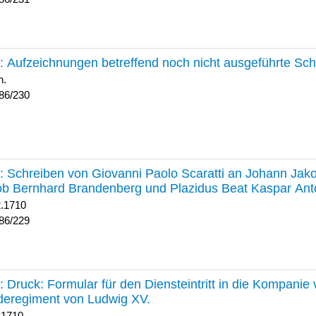
230 :
Aufzeichnungen betreffend noch nicht ausgeführte Sc
h.
86/230
229 :
Schreiben von Giovanni Paolo Scaratti an Johann Jak
b Bernhard Brandenberg und Plazidus Beat Kaspar Ant
2.1710
86/229
228 :
Druck: Formular für den Diensteintritt in die Kompani
deregiment von Ludwig XV.