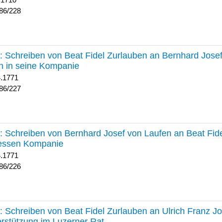
 1710
86/228
227 :
Schreiben von Beat Fidel Zurlauben an Bernhard Jose
n in seine Kompanie
4.1771
86/227
226 :
Schreiben von Bernhard Josef von Laufen an Beat Fid
dessen Kompanie
4.1771
86/226
225 :
Schreiben von Beat Fidel Zurlauben an Ulrich Franz J
rstützung im Luzerner Rat