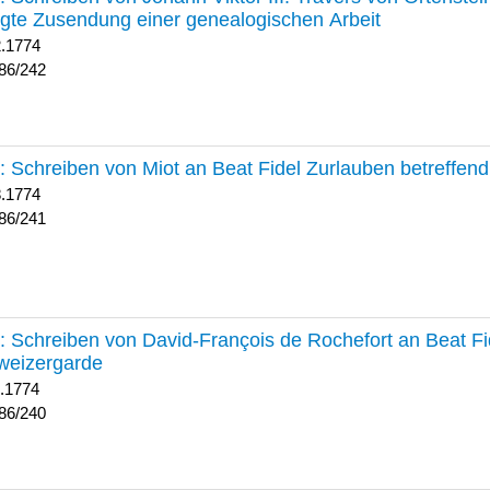
lgte Zusendung einer genealogischen Arbeit
2.1774
86/242
241 :
Schreiben von Miot an Beat Fidel Zurlauben betreffe
8.1774
86/241
240 :
Schreiben von David-François de Rochefort an Beat Fi
weizergarde
1.1774
86/240