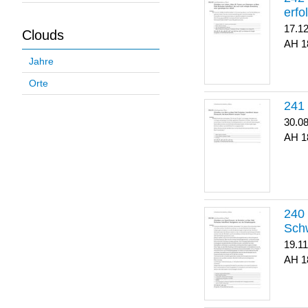
erfo
17.1
Clouds
1
Jahre
Orte
30.0
1
Sch
19.1
1