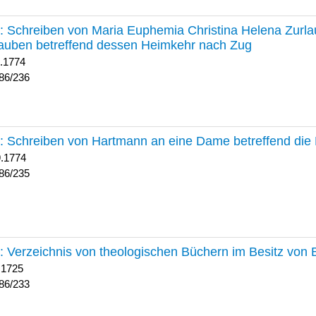
236 :
Schreiben von Maria Euphemia Christina Helena Zurlaub
auben betreffend dessen Heimkehr nach Zug
1.1774
86/236
235 :
Schreiben von Hartmann an eine Dame betreffend die 
9.1774
86/235
233 :
Verzeichnis von theologischen Büchern im Besitz von
 1725
86/233