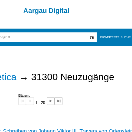
Aargau Digital
ERWEITERTE SUCHE
tica
→
31300
Neuzugänge
Blättern:
1 - 20
242 :
Schreiben von Johann Viktor III. Travers von Ortenstei