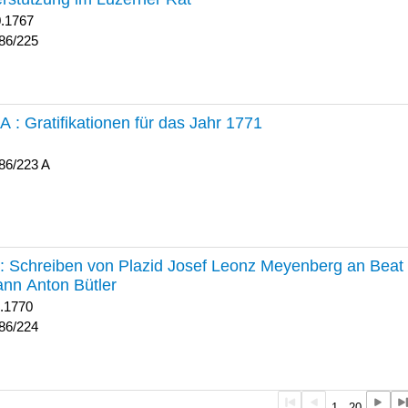
0.1767
86/225
 A :
Gratifikationen für das Jahr 1771
86/223 A
224 :
Schreiben von Plazid Josef Leonz Meyenberg an Beat 
nn Anton Bütler
1.1770
86/224
1 - 20