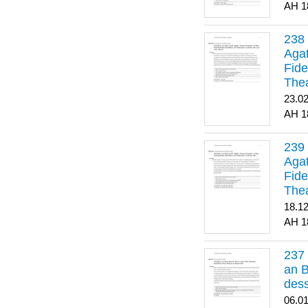
1
Agat
Fide
Thea
Bes
23.0
1
Agat
Fide
Thea
18.1
1
an B
dess
06.0