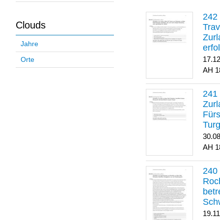
Clouds
Trav
Zurl
Jahre
erfo
gene
17.1
Orte
1
Zurl
Für
Turg
30.0
1
Roch
betr
Sch
19.1