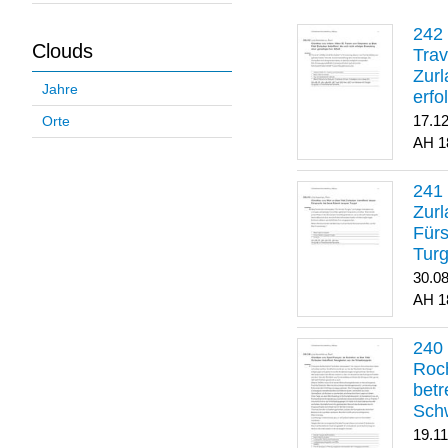
Clouds
Trav
Zurl
Jahre
erfo
gene
17.1
Orte
1
Zurl
Für
Turg
30.0
1
Roch
betr
Sch
19.1