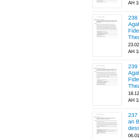
1
Agat
Fide
Thea
Bes
23.0
1
Agat
Fide
Thea
18.1
1
an B
dess
06.0