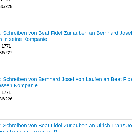
 1710
86/228
227 :
Schreiben von Beat Fidel Zurlauben an Bernhard Jose
n in seine Kompanie
4.1771
86/227
226 :
Schreiben von Bernhard Josef von Laufen an Beat Fid
dessen Kompanie
4.1771
86/226
225 :
Schreiben von Beat Fidel Zurlauben an Ulrich Franz J
rstützung im Luzerner Rat