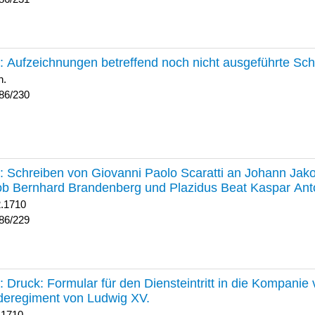
230 :
Aufzeichnungen betreffend noch nicht ausgeführte Sc
h.
86/230
229 :
Schreiben von Giovanni Paolo Scaratti an Johann Jak
b Bernhard Brandenberg und Plazidus Beat Kaspar Ant
2.1710
86/229
228 :
Druck: Formular für den Diensteintritt in die Kompani
deregiment von Ludwig XV.