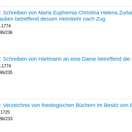
236 :
Schreiben von Maria Euphemia Christina Helena Zurlaub
auben betreffend dessen Heimkehr nach Zug
1.1774
86/236
235 :
Schreiben von Hartmann an eine Dame betreffend die 
9.1774
86/235
233 :
Verzeichnis von theologischen Büchern im Besitz von
 1725
86/233