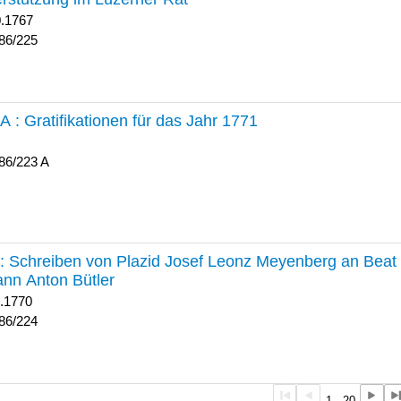
0.1767
86/225
 A :
Gratifikationen für das Jahr 1771
86/223 A
224 :
Schreiben von Plazid Josef Leonz Meyenberg an Beat 
nn Anton Bütler
1.1770
86/224
1 - 20