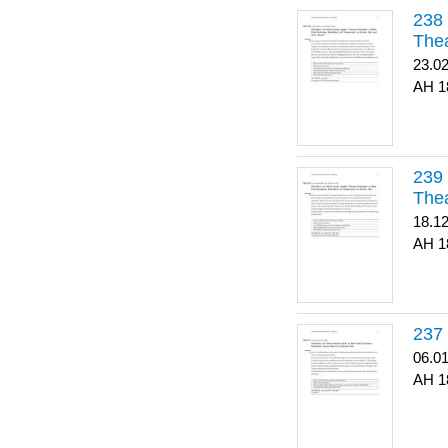
Thea
23.0
1
Thea
18.1
1
06.0
1