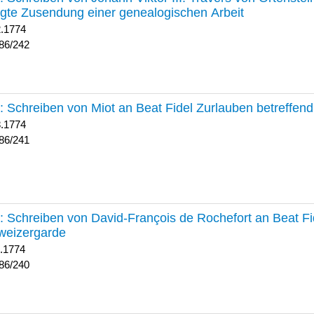
lgte Zusendung einer genealogischen Arbeit
2.1774
86/242
241 :
Schreiben von Miot an Beat Fidel Zurlauben betreffe
8.1774
86/241
240 :
Schreiben von David-François de Rochefort an Beat Fi
weizergarde
1.1774
86/240