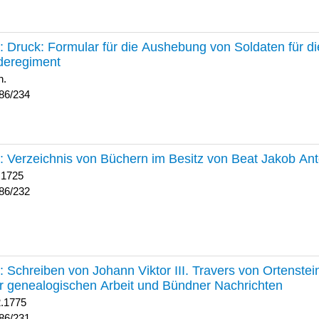
234 :
Druck: Formular für die Aushebung von Soldaten für d
deregiment
h.
86/234
232 :
Verzeichnis von Büchern im Besitz von Beat Jakob An
 1725
86/232
231 :
Schreiben von Johann Viktor III. Travers von Ortenste
r genealogischen Arbeit und Bündner Nachrichten
2.1775
86/231