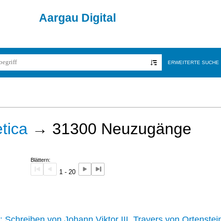
Aargau Digital
ERWEITERTE SUCHE
tica
→
31300
Neuzugänge
Blättern:
1 - 20
242 :
Schreiben von Johann Viktor III. Travers von Ortenstei