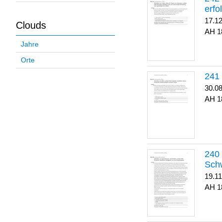
erfo
17.1
Clouds
1
Jahre
Orte
30.0
1
Sch
19.1
1