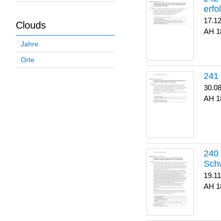
erfo
17.1
Clouds
1
Jahre
Orte
30.0
1
Sch
19.1
1