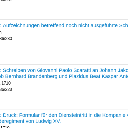
230 :
Aufzeichnungen betreffend noch nicht ausgeführte Sc
h.
86/230
229 :
Schreiben von Giovanni Paolo Scaratti an Johann Jak
b Bernhard Brandenberg und Plazidus Beat Kaspar Ant
2.1710
86/229
228 :
Druck: Formular für den Diensteintritt in die Kompani
deregiment von Ludwig XV.