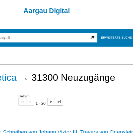
Aargau Digital
ERWEITERTE SUCHE
tica
→
31300
Neuzugänge
Blättern:
1 - 20
242 :
Schreiben von Johann Viktor III. Travers von Ortenstei