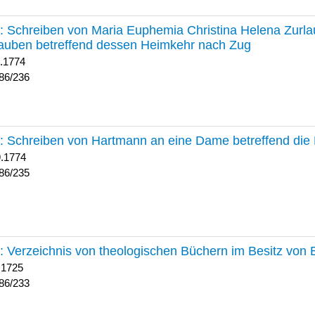
236 :
Schreiben von Maria Euphemia Christina Helena Zurlaub
auben betreffend dessen Heimkehr nach Zug
1.1774
86/236
235 :
Schreiben von Hartmann an eine Dame betreffend die 
9.1774
86/235
233 :
Verzeichnis von theologischen Büchern im Besitz von
 1725
86/233