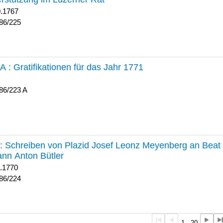
0.1767
86/225
 A :
Gratifikationen für das Jahr 1771
86/223 A
224 :
Schreiben von Plazid Josef Leonz Meyenberg an Beat 
nn Anton Bütler
1.1770
86/224
1 - 20