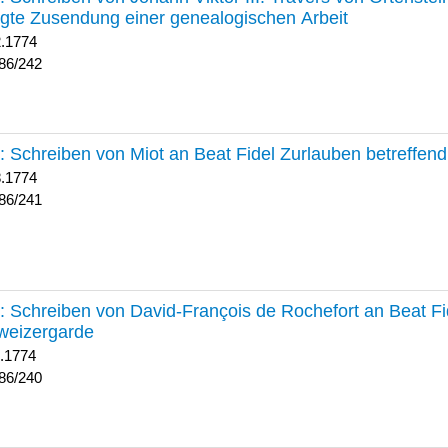
lgte Zusendung einer genealogischen Arbeit
2.1774
86/242
241 :
Schreiben von Miot an Beat Fidel Zurlauben betreffe
8.1774
86/241
240 :
Schreiben von David-François de Rochefort an Beat Fi
weizergarde
1.1774
86/240