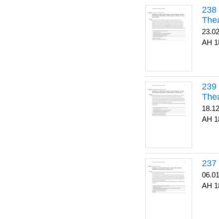
Thea
23.0
1
Thea
18.1
1
06.0
1