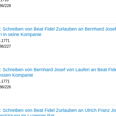
 1710
86/228
227 :
Schreiben von Beat Fidel Zurlauben an Bernhard Jose
n in seine Kompanie
4.1771
86/227
226 :
Schreiben von Bernhard Josef von Laufen an Beat Fid
dessen Kompanie
4.1771
86/226
225 :
Schreiben von Beat Fidel Zurlauben an Ulrich Franz J
rstützung im Luzerner Rat