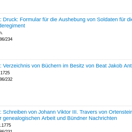
234 :
Druck: Formular für die Aushebung von Soldaten für d
deregiment
h.
86/234
232 :
Verzeichnis von Büchern im Besitz von Beat Jakob An
 1725
86/232
231 :
Schreiben von Johann Viktor III. Travers von Ortenste
r genealogischen Arbeit und Bündner Nachrichten
2.1775
86/231