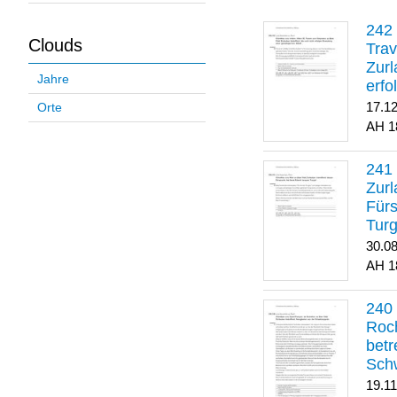
Clouds
Trav
Zurl
Jahre
erfo
gene
17.1
Orte
1
Zurl
Für
Turg
30.0
1
Roch
betr
Sch
19.1