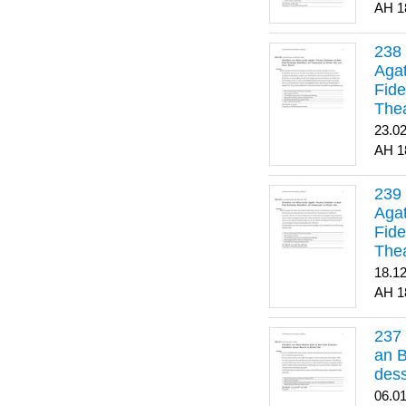
1
Agat
Fide
Thea
Bes
23.0
1
Agat
Fide
Thea
18.1
1
an B
dess
06.0