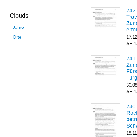
Clouds
Trav
Zurl
Jahre
erfo
gene
17.1
Orte
1
Zurl
Für
Turg
30.0
1
Roch
betr
Sch
19.1