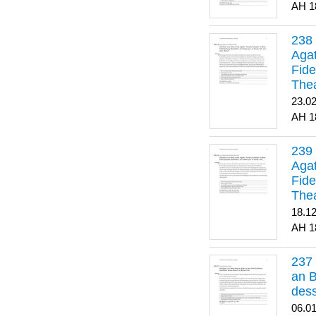
1
Agat
Fide
Thea
Bes
23.0
1
Agat
Fide
Thea
18.1
1
an B
dess
06.0