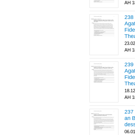
1
Agat
Fide
Thea
Bes
23.0
1
Agat
Fide
Thea
18.1
1
an B
dess
06.0