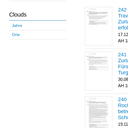
Clouds
Trav
Zurl
Jahre
erfo
gene
17.1
Orte
1
Zurl
Für
Turg
30.0
1
Roch
betr
Sch
19.1