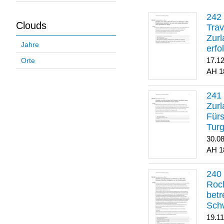
Clouds
Trav
Zurl
Jahre
erfo
gene
17.1
Orte
1
Zurl
Für
Turg
30.0
1
Roch
betr
Sch
19.1