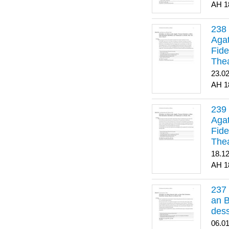
1
Agat
Fide
Thea
Bes
23.0
1
Agat
Fide
Thea
18.1
1
an B
dess
06.0