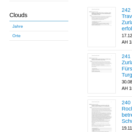
Clouds
Trav
Zurl
Jahre
erfo
gene
17.1
Orte
1
Zurl
Für
Turg
30.0
1
Roch
betr
Sch
19.1