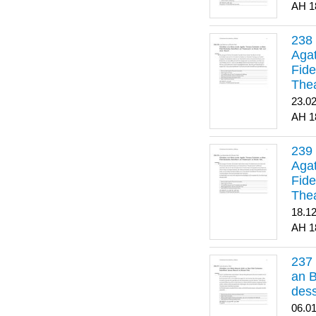
1
Agat
Fide
Thea
Bes
23.0
1
Agat
Fide
Thea
18.1
1
an B
dess
06.0