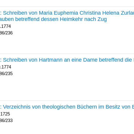
236 :
Schreiben von Maria Euphemia Christina Helena Zurlaub
auben betreffend dessen Heimkehr nach Zug
1.1774
86/236
235 :
Schreiben von Hartmann an eine Dame betreffend die 
9.1774
86/235
233 :
Verzeichnis von theologischen Büchern im Besitz von
 1725
86/233