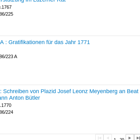
0.1767
86/225
 A :
Gratifikationen für das Jahr 1771
86/223 A
224 :
Schreiben von Plazid Josef Leonz Meyenberg an Beat 
nn Anton Bütler
1.1770
86/224
1 - 20