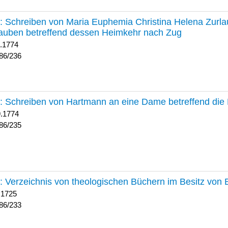
236 :
Schreiben von Maria Euphemia Christina Helena Zurlaub
auben betreffend dessen Heimkehr nach Zug
1.1774
86/236
235 :
Schreiben von Hartmann an eine Dame betreffend die 
9.1774
86/235
233 :
Verzeichnis von theologischen Büchern im Besitz von
 1725
86/233