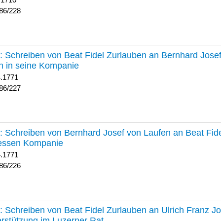
 1710
86/228
227 :
Schreiben von Beat Fidel Zurlauben an Bernhard Jose
n in seine Kompanie
4.1771
86/227
226 :
Schreiben von Bernhard Josef von Laufen an Beat Fid
dessen Kompanie
4.1771
86/226
225 :
Schreiben von Beat Fidel Zurlauben an Ulrich Franz J
rstützung im Luzerner Rat