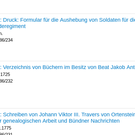
234 :
Druck: Formular für die Aushebung von Soldaten für d
deregiment
h.
86/234
232 :
Verzeichnis von Büchern im Besitz von Beat Jakob An
 1725
86/232
231 :
Schreiben von Johann Viktor III. Travers von Ortenste
r genealogischen Arbeit und Bündner Nachrichten
2.1775
86/231