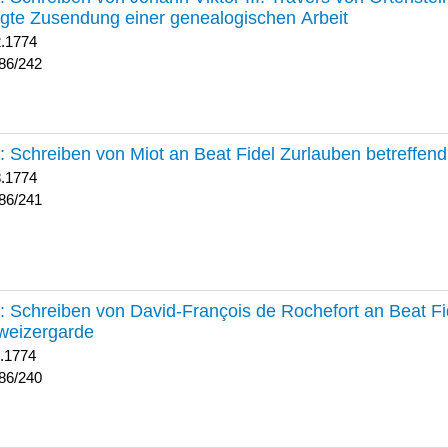
lgte Zusendung einer genealogischen Arbeit
2.1774
86/242
241 :
Schreiben von Miot an Beat Fidel Zurlauben betreffe
8.1774
86/241
240 :
Schreiben von David-François de Rochefort an Beat Fi
weizergarde
1.1774
86/240