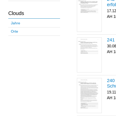
erfo
17.1
Clouds
1
Jahre
Orte
30.0
1
Sch
19.1
1