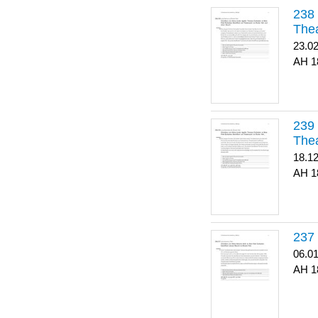
Thea
23.0
1
Thea
18.1
1
06.0
1