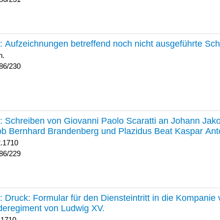
230 :
Aufzeichnungen betreffend noch nicht ausgeführte Sc
h.
86/230
229 :
Schreiben von Giovanni Paolo Scaratti an Johann Jak
b Bernhard Brandenberg und Plazidus Beat Kaspar Ant
2.1710
86/229
228 :
Druck: Formular für den Diensteintritt in die Kompani
deregiment von Ludwig XV.