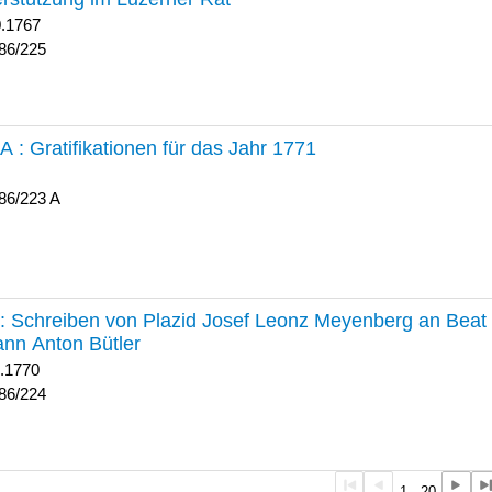
0.1767
86/225
 A :
Gratifikationen für das Jahr 1771
86/223 A
224 :
Schreiben von Plazid Josef Leonz Meyenberg an Beat 
nn Anton Bütler
1.1770
86/224
1 - 20