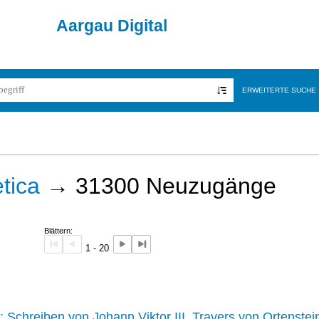
Aargau Digital
ERWEITERTE SUCHE
tica
→
31300
Neuzugänge
Blättern:
1 - 20
242 :
Schreiben von Johann Viktor III. Travers von Ortenstei