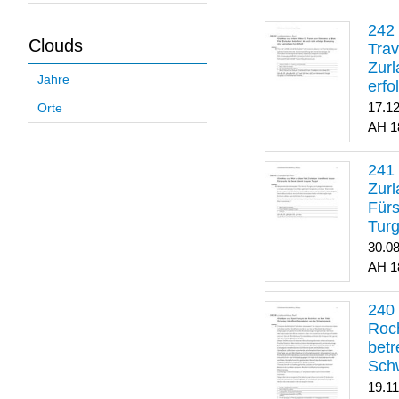
Clouds
Trav
Zurl
Jahre
erfo
gene
17.1
Orte
1
Zurl
Für
Turg
30.0
1
Roch
betr
Sch
19.1