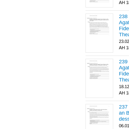
1
Agat
Fide
Thea
Bes
23.0
1
Agat
Fide
Thea
18.1
1
an B
dess
06.0